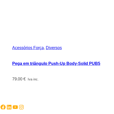
Acessórios Força
,
Diversos
Pega em triângulo Push-Up Body-Solid PUB5
79.00
€
Iva inc.
Facebook
LinkedIn
YouTube
Instagram