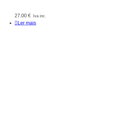
27.00
€
Iva inc.
Ler mais