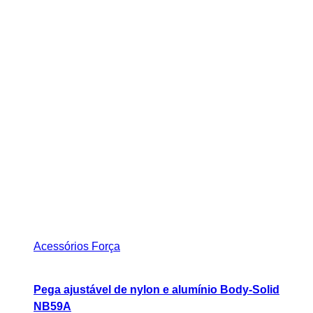
Acessórios Força
Pega ajustável de nylon e alumínio Body-Solid
NB59A