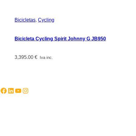
Bicicletas
,
Cycling
Bicicleta Cycling Spirit Johnny G JB950
3,395.00
€
Iva inc.
Facebook
LinkedIn
YouTube
Instagram