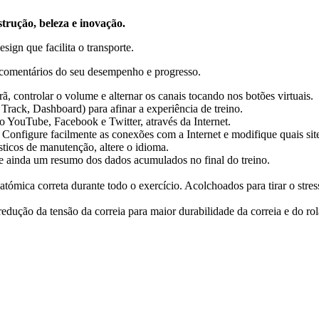
trução, beleza e inovação.
ign que facilita o transporte.
a comentários do seu desempenho e progresso.
ã, controlar o volume e alternar os canais tocando nos botões virtuais.
Track, Dashboard) para afinar a experiência de treino.
mo YouTube, Facebook e Twitter, através da Internet.
onfigure facilmente as conexões com a Internet e modifique quais sites
sticos de manutenção, altere o idioma.
 e ainda um resumo dos dados acumulados no final do treino.
mica correta durante todo o exercício. Acolchoados para tirar o stres
 redução da tensão da correia para maior durabilidade da correia e do ro