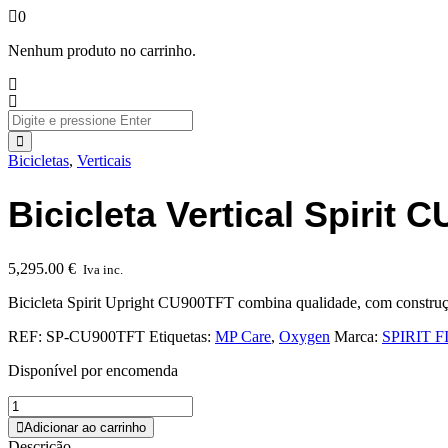
0
Nenhum produto no carrinho.
Bicicletas
,
Verticais
Bicicleta Vertical Spirit
5,295.00
€
Iva inc.
Bicicleta Spirit Upright CU900TFT combina qualidade, com construçã
REF:
SP-CU900TFT
Etiquetas:
MP Care
,
Oxygen
Marca:
SPIRIT 
Disponível por encomenda
Adicionar ao carrinho
Descrição