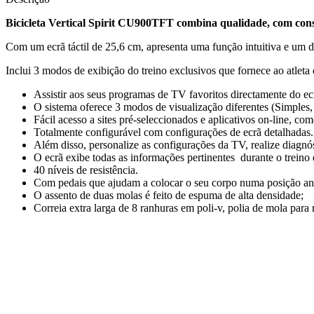
Bicicleta Vertical Spirit CU900TFT combina qualidade, com cons
Com um ecrã táctil de 25,6 cm, apresenta uma função intuitiva e um des
Inclui 3 modos de exibição do treino exclusivos que fornece ao atlet
Assistir aos seus programas de TV favoritos directamente do ecr
O sistema oferece 3 modos de visualização diferentes (Simples, 
Fácil acesso a sites pré-seleccionados e aplicativos on-line, co
Totalmente configurável com configurações de ecrã detalhadas. C
Além disso, personalize as configurações da TV, realize diagnó
O ecrã exibe todas as informações pertinentes durante o treino
40 níveis de resistência.
Com pedais que ajudam a colocar o seu corpo numa posição anató
O assento de duas molas é feito de espuma de alta densidade;
Correia extra larga de 8 ranhuras em poli-v, polia de mola para