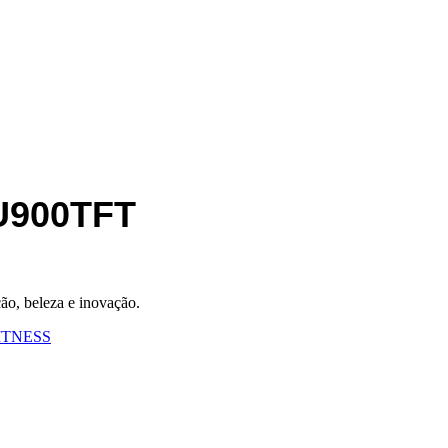
 CU900TFT
o, beleza e inovação.
FITNESS