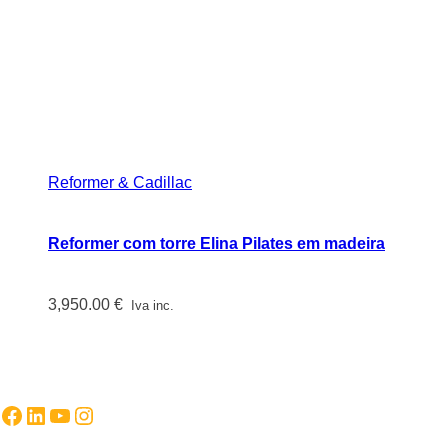
Reformer & Cadillac
Reformer com torre Elina Pilates em madeira
3,950.00
€
Iva inc.
Facebook
LinkedIn
YouTube
Instagram