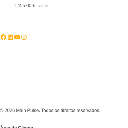
1,455.00
€
Iva inc.
Facebook
LinkedIn
YouTube
Instagram
© 2026 Main Pulse. Todos os direitos reservados.
Área de Cliente