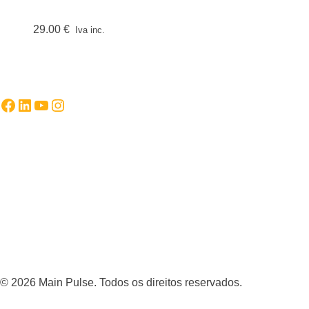
29.00
€
Iva inc.
Facebook
LinkedIn
YouTube
Instagram
© 2026 Main Pulse. Todos os direitos reservados.