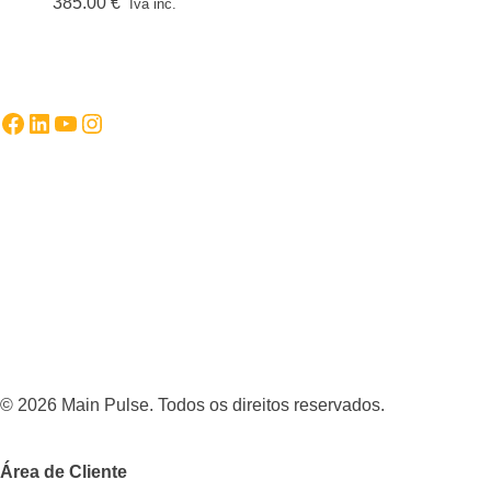
385.00
€
Iva inc.
Facebook
LinkedIn
YouTube
Instagram
© 2026 Main Pulse. Todos os direitos reservados.
Área de Cliente