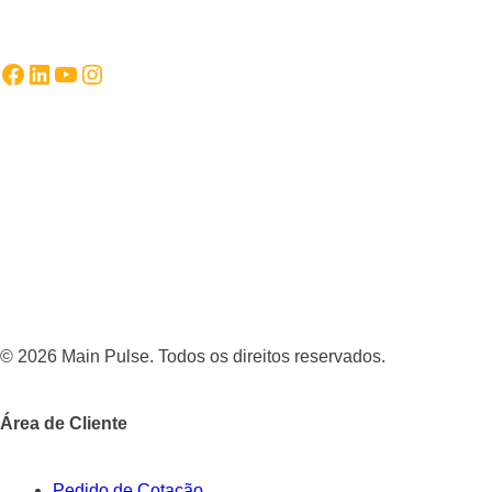
Facebook
LinkedIn
YouTube
Instagram
© 2026 Main Pulse. Todos os direitos reservados.
Área de Cliente
Pedido de Cotação