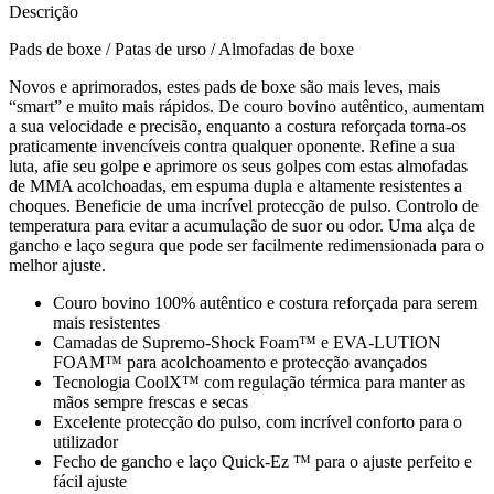
Descrição
Pads de boxe / Patas de urso / Almofadas de boxe
Novos e aprimorados, estes pads de boxe são mais leves, mais
“smart” e muito mais rápidos. De couro bovino autêntico, aumentam
a sua velocidade e precisão, enquanto a costura reforçada torna-os
praticamente invencíveis contra qualquer oponente. Refine a sua
luta, afie seu golpe e aprimore os seus golpes com estas almofadas
de MMA acolchoadas, em espuma dupla e altamente resistentes a
choques. Beneficie de uma incrível protecção de pulso. Controlo de
temperatura para evitar a acumulação de suor ou odor. Uma alça de
gancho e laço segura que pode ser facilmente redimensionada para o
melhor ajuste.
Couro bovino 100% autêntico e costura reforçada para serem
mais resistentes
Camadas de Supremo-Shock Foam™ e EVA-LUTION
FOAM™ para acolchoamento e protecção avançados
Tecnologia CoolX™ com regulação térmica para manter as
mãos sempre frescas e secas
Excelente protecção do pulso, com incrível conforto para o
utilizador
Fecho de gancho e laço Quick-Ez ™ para o ajuste perfeito e
fácil ajuste