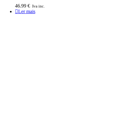
46.99
€
Iva inc.
Ler mais