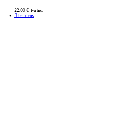
22.00
€
Iva inc.
Ler mais