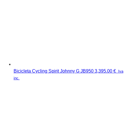
Bicicleta Cycling Spirit Johnny G JB950
3,395.00
€
Iva
inc.