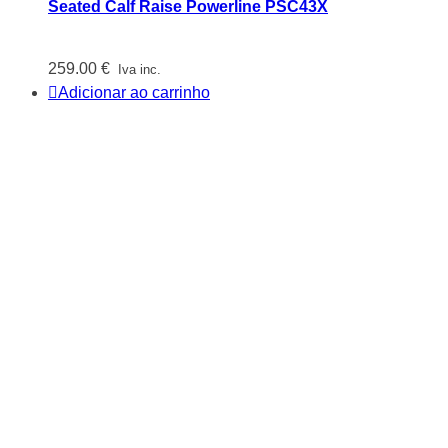
Seated Calf Raise Powerline PSC43X
259.00
€
Iva inc.
Adicionar ao carrinho