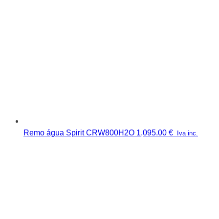
Remo água Spirit CRW800H2O
1,095.00
€
Iva inc.