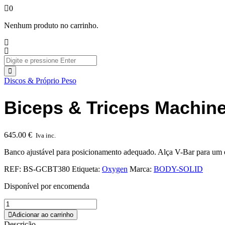
0
Nenhum produto no carrinho.
Discos & Próprio Peso
Biceps & Triceps Machin
645.00
€
Iva inc.
Banco ajustável para posicionamento adequado. Alça V-Bar para um ex
REF:
BS-GCBT380
Etiqueta:
Oxygen
Marca:
BODY-SOLID
Disponível por encomenda
Adicionar ao carrinho
Descrição