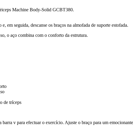
 Triceps Machine Body-Solid GCBT380.
e, em seguida, descanse os braços na almofada de suporte estofada.
o, o aço combina com o conforto da estrutura.
orto
iso
o de tríceps
a barra v para efectuar o exercício. Ajuste o braço para um emocionante 