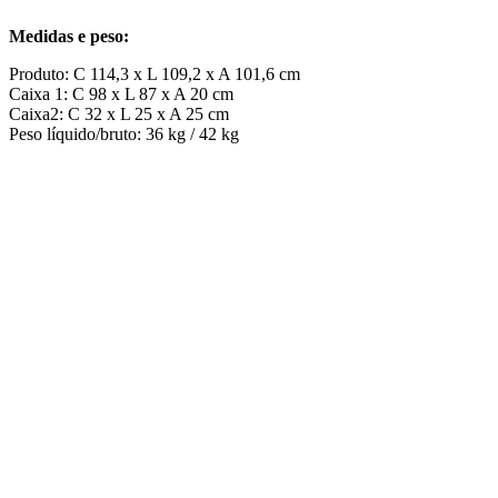
Medidas e peso:
Produto: C 114,3 x L 109,2 x A 101,6 cm
Caixa 1: C 98 x L 87 x A 20 cm
Caixa2: C 32 x L 25 x A 25 cm
Peso líquido/bruto: 36 kg / 42 kg