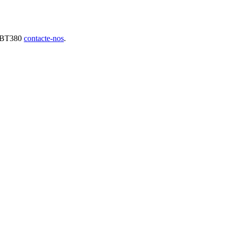
GCBT380
contacte-nos
.