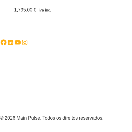
1,795.00
€
Iva inc.
Facebook
LinkedIn
YouTube
Instagram
© 2026 Main Pulse. Todos os direitos reservados.