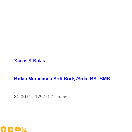
Sacos & Bolas
Bolas Medicinais Soft Body-Solid BSTSMB
Price
80.00
€
–
125.00
€
Iva inc.
range:
80.00 €
through
125.00 €
Facebook
LinkedIn
YouTube
Instagram