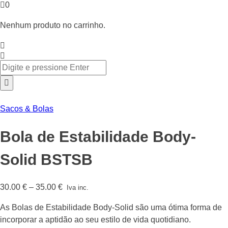
0
Nenhum produto no carrinho.
Sacos & Bolas
Bola de Estabilidade Body-
Solid BSTSB
Price
30.00
€
–
35.00
€
Iva inc.
range:
As Bolas de Estabilidade Body-Solid são uma ótima forma de
30.00 €
incorporar a aptidão ao seu estilo de vida quotidiano.
through