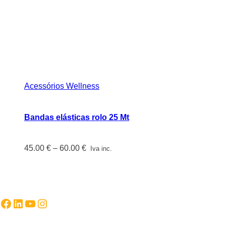
Acessórios Wellness
Bandas elásticas rolo 25 Mt
Price
45.00
€
–
60.00
€
Iva inc.
range:
45.00 €
through
60.00 €
Facebook
LinkedIn
YouTube
Instagram