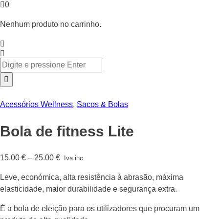
0
Nenhum produto no carrinho.
Acessórios Wellness
,
Sacos & Bolas
Bola de fitness Lite
Price
15.00
€
–
25.00
€
Iva inc.
range:
Leve, económica, alta resistência à abrasão, máxima
15.00 €
elasticidade, maior durabilidade e segurança extra.
through
25.00 €
É a bola de eleição para os utilizadores que procuram um