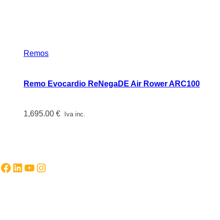
Remos
Remo Evocardio ReNegaDE Air Rower ARC100
1,695.00
€
Iva inc.
Facebook
LinkedIn
YouTube
Instagram