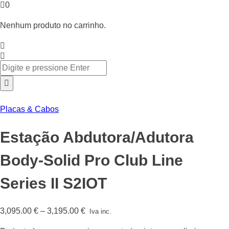
0
Nenhum produto no carrinho.
Placas & Cabos
Estação Abdutora/Adutora
Body-Solid Pro Club Line
Series II S2IOT
Price
3,095.00
€
–
3,195.00
€
Iva inc.
range: