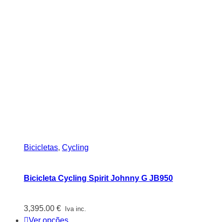
Bicicletas
,
Cycling
Bicicleta Cycling Spirit Johnny G JB950
3,395.00
€
Iva inc.
Ver opções