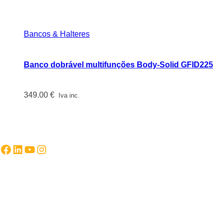
Bancos & Halteres
Banco dobrável multifunções Body-Solid GFID225
349.00
€
Iva inc.
Facebook
LinkedIn
YouTube
Instagram