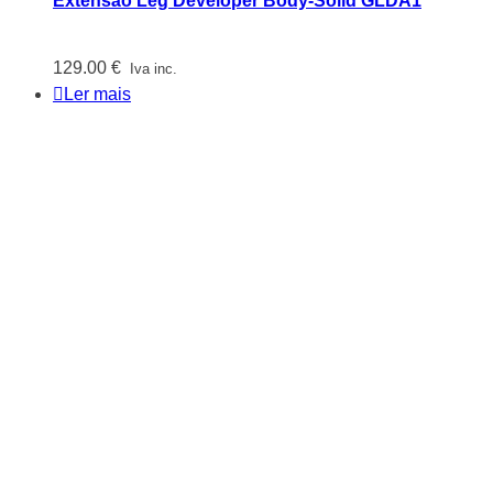
Extensão Leg Developer Body-Solid GLDA1
129.00
€
Iva inc.
Ler mais