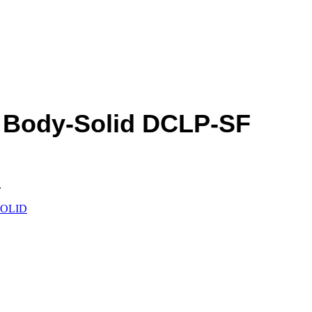
s Body-Solid DCLP-SF
.
OLID