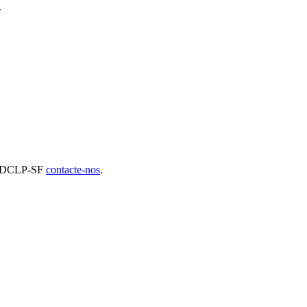
.
id DCLP-SF
contacte-nos
.