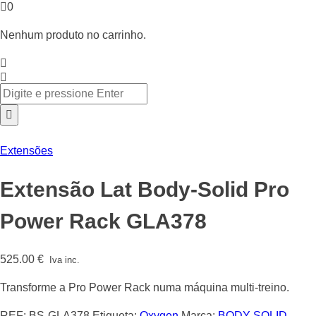
0
Nenhum produto no carrinho.
Extensões
Extensão Lat Body-Solid Pro
Power Rack GLA378
525.00
€
Iva inc.
Transforme a Pro Power Rack numa máquina multi-treino.
REF:
BS-GLA378
Etiqueta:
Oxygen
Marca:
BODY-SOLID