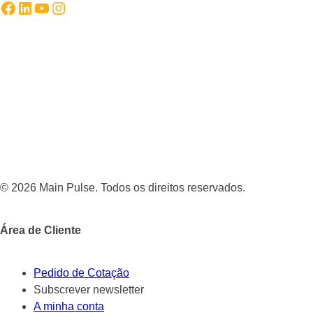
Facebook
LinkedIn
YouTube
Instagram
© 2026 Main Pulse. Todos os direitos reservados.
Área de Cliente
Pedido de Cotação
Subscrever newsletter
A minha conta