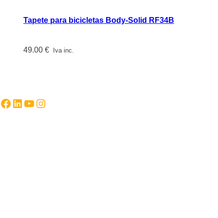
Tapete para bicicletas Body-Solid RF34B
49.00
€
Iva inc.
Facebook
LinkedIn
YouTube
Instagram