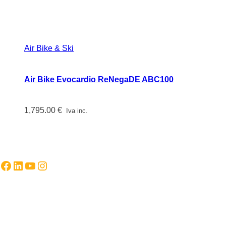
Air Bike & Ski
Air Bike Evocardio ReNegaDE ABC100
1,795.00
€
Iva inc.
Facebook
LinkedIn
YouTube
Instagram