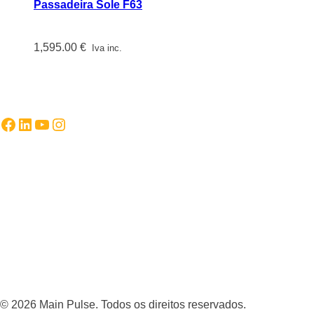
Passadeira Sole F63
1,595.00
€
Iva inc.
Facebook
LinkedIn
YouTube
Instagram
© 2026 Main Pulse. Todos os direitos reservados.