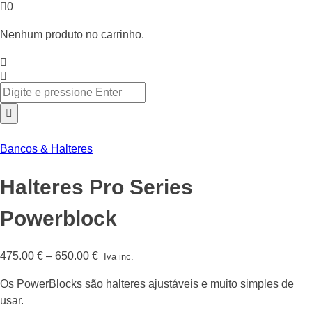
0
Nenhum produto no carrinho.
Bancos & Halteres
Halteres Pro Series
Powerblock
Price
475.00
€
–
650.00
€
Iva inc.
range:
Os PowerBlocks são halteres ajustáveis e muito simples de
475.00 €
usar.
through