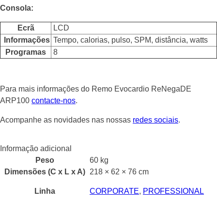
Consola:
Ecrã
LCD
Informações
Tempo, calorias, pulso, SPM, distância, watts
Programas
8
Para mais informações do Remo Evocardio ReNegaDE
ARP100
contacte-nos
.
Acompanhe as novidades nas nossas
redes sociais
.
Informação adicional
Peso
60 kg
Dimensões (C x L x A)
218 × 62 × 76 cm
Linha
CORPORATE
,
PROFESSIONAL