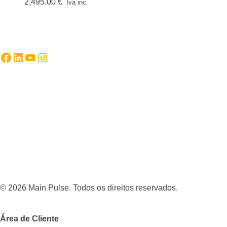
2,495.00
€
Iva inc.
Facebook
LinkedIn
YouTube
Instagram
© 2026 Main Pulse. Todos os direitos reservados.
Área de Cliente