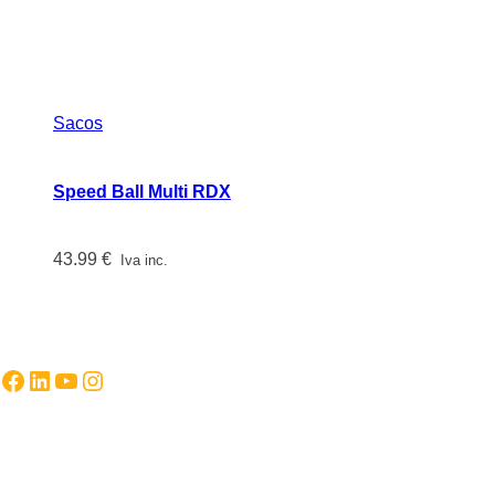
Sacos
Speed Ball Multi RDX
43.99
€
Iva inc.
Facebook
LinkedIn
YouTube
Instagram