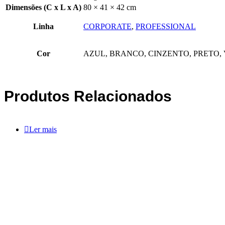
Dimensões (C x L x A)
80 × 41 × 42 cm
Linha
CORPORATE
,
PROFESSIONAL
Cor
AZUL, BRANCO, CINZENTO, PRETO
Produtos Relacionados
Ler mais