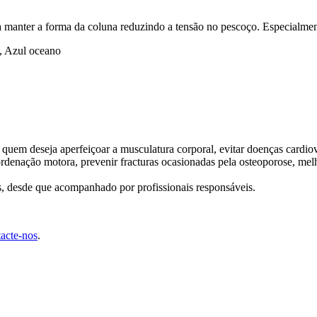
 manter a forma da coluna reduzindo a tensão no pescoço. Especialment
a, Azul oceano
quem deseja aperfeiçoar a musculatura corporal, evitar doenças cardiova
coordenação motora, prevenir fracturas ocasionadas pela osteoporose, me
os, desde que acompanhado por profissionais responsáveis.
tacte-nos
.