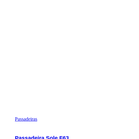
Passadeiras
Passadeira Sole F63