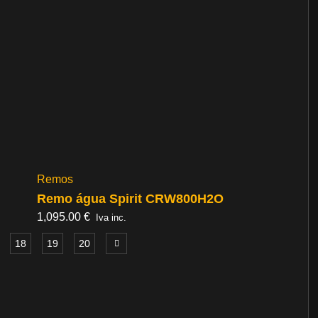
Remos
Remo água Spirit CRW800H2O
1,095.00
€
Iva inc.
18
19
20