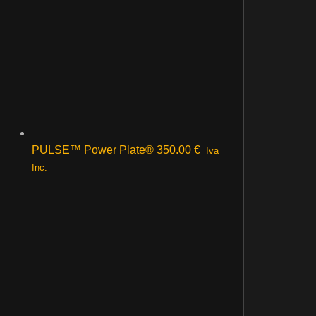
PULSE™ Power Plate®
350.00
€
Iva
Inc.