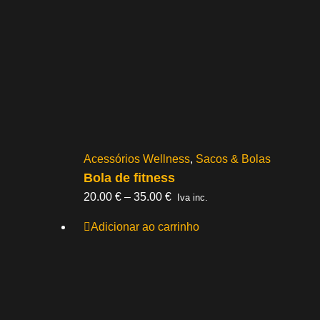
Acessórios Wellness
,
Sacos & Bolas
Bola de fitness
Price
20.00
€
–
35.00
€
Iva inc.
range:
Adicionar ao carrinho
20.00 €
through
35.00 €