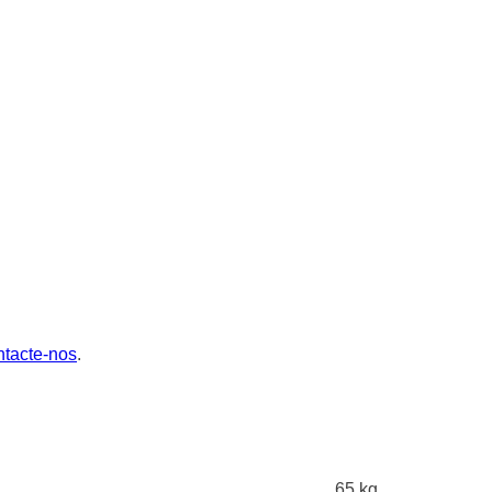
ntacte-nos
.
65 kg