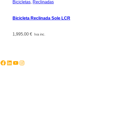
Bicicletas
,
Reclinadas
Bicicleta Reclinada Sole LCR
1,995.00
€
Iva inc.
Facebook
LinkedIn
YouTube
Instagram