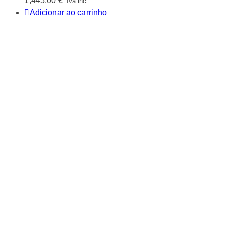
1,445.00
€
Iva inc.
Adicionar ao carrinho