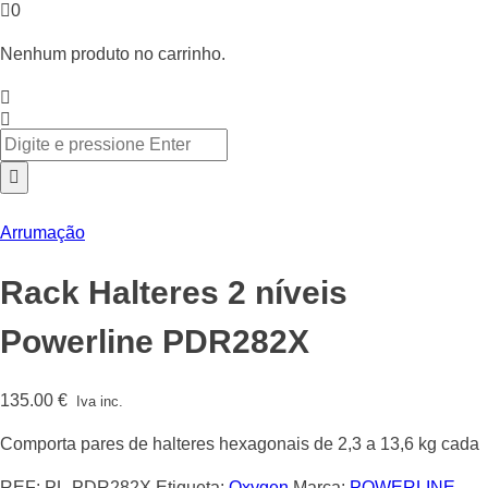
0
Nenhum produto no carrinho.
Arrumação
Rack Halteres 2 níveis
Powerline PDR282X
135.00
€
Iva inc.
Comporta pares de halteres hexagonais de 2,3 a 13,6 kg cada
REF:
PL-PDR282X
Etiqueta:
Oxygen
Marca:
POWERLINE