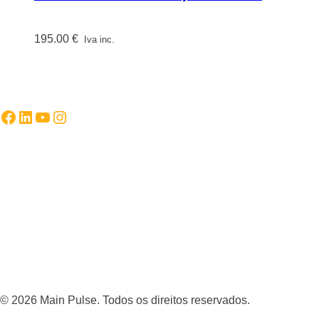
195.00
€
Iva inc.
Facebook
LinkedIn
YouTube
Instagram
© 2026 Main Pulse. Todos os direitos reservados.