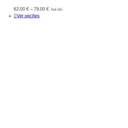
Price
62.00
€
–
79.00
€
Iva inc.
range:
Ver opções
62.00 €
through
79.00 €