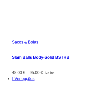
Sacos & Bolas
Slam Balls Body-Solid BSTHB
Price
48.00
€
–
95.00
€
Iva inc.
range:
Ver opções
48.00 €
through
95.00 €