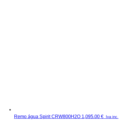
Remo água Spirit CRW800H2O
1,095.00
€
Iva inc.