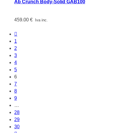
Ab Crunch Body-Solid GAB100
459.00
€
Iva inc.
1
2
3
4
5
6
7
8
9
…
28
29
30