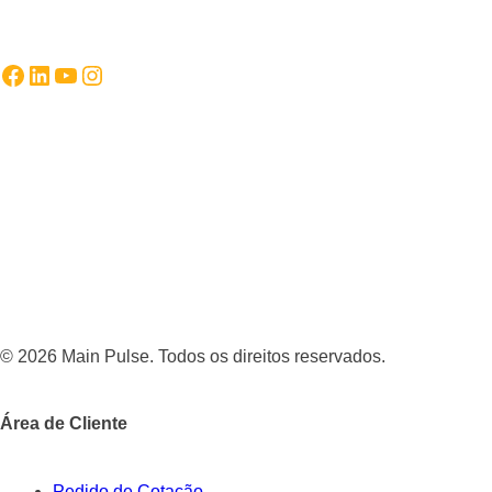
Facebook
LinkedIn
YouTube
Instagram
© 2026 Main Pulse. Todos os direitos reservados.
Área de Cliente
Pedido de Cotação