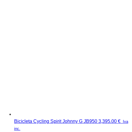
Bicicleta Cycling Spirit Johnny G JB950
3,395.00
€
Iva
inc.