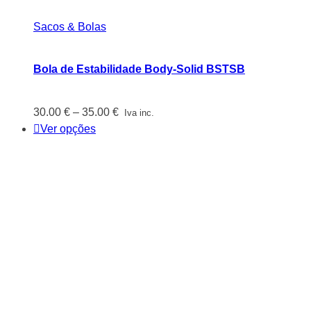
Sacos & Bolas
Bola de Estabilidade Body-Solid BSTSB
Price
30.00
€
–
35.00
€
Iva inc.
range:
Ver opções
30.00 €
through
35.00 €