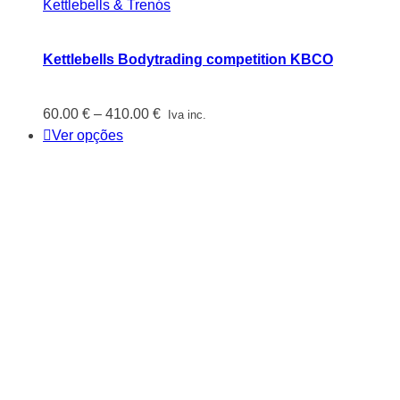
Kettlebells & Trenós
Kettlebells Bodytrading competition KBCO
Price
60.00
€
–
410.00
€
Iva inc.
range:
Ver opções
60.00 €
through
410.00 €