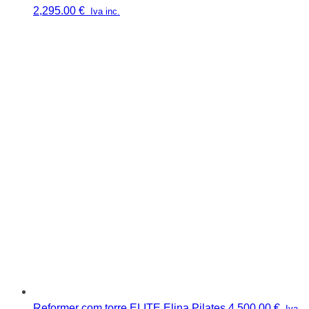
2,295.00
€
Iva inc.
Reformer com torre ELITE Elina Pilates
4,500.00
€
Iva