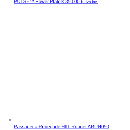
PULSE™ Power Plate®
350.00
€
Iva inc.
Passadeira Renegade HIIT Runner ARUN050