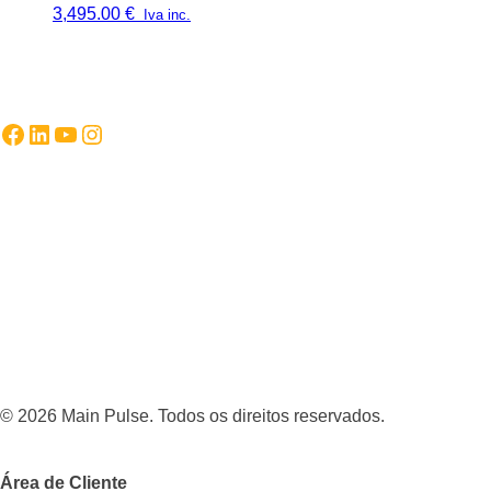
3,495.00
€
Iva inc.
Facebook
LinkedIn
YouTube
Instagram
© 2026 Main Pulse. Todos os direitos reservados.
Área de Cliente