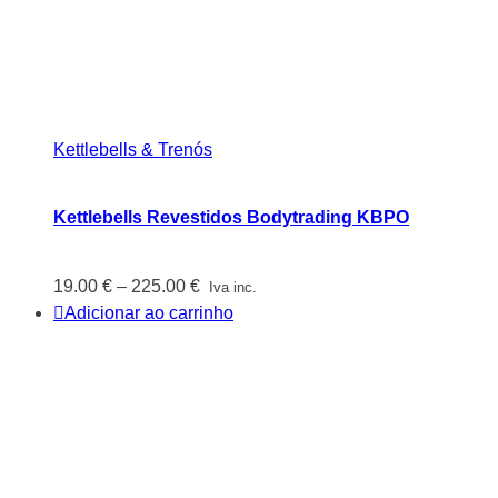
Kettlebells & Trenós
Kettlebells Revestidos Bodytrading KBPO
Price
19.00
€
–
225.00
€
Iva inc.
range:
Adicionar ao carrinho
19.00 €
through
225.00 €