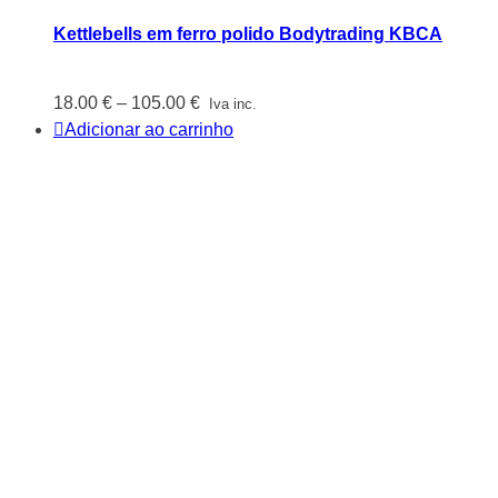
Kettlebells em ferro polido Bodytrading KBCA
Price
18.00
€
–
105.00
€
Iva inc.
range:
Adicionar ao carrinho
18.00 €
through
105.00 €