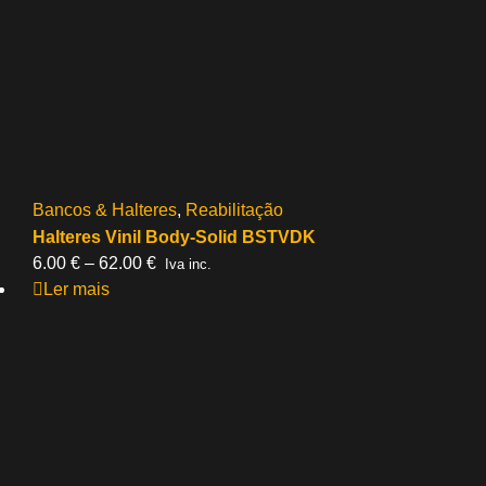
Bancos & Halteres
,
Reabilitação
Halteres Vinil Body-Solid BSTVDK
Price
6.00
€
–
62.00
€
Iva inc.
range:
Ler mais
6.00 €
through
62.00 €