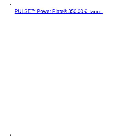
PULSE™ Power Plate®
350.00
€
Iva inc.