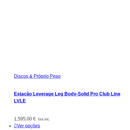
Discos & Próprio Peso
Estação Leverage Leg Body-Solid Pro Club Line
LVLE
1,595.00
€
Iva inc.
Ver opções