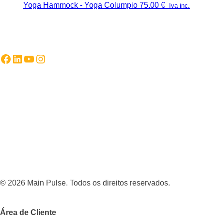
Yoga Hammock - Yoga Columpio
75.00
€
Iva inc.
Facebook
LinkedIn
YouTube
Instagram
© 2026 Main Pulse. Todos os direitos reservados.
Área de Cliente