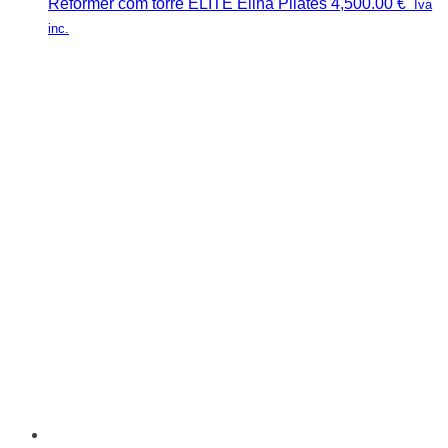
Reformer com torre ELITE Elina Pilates
4,500.00
€
Iva
inc.