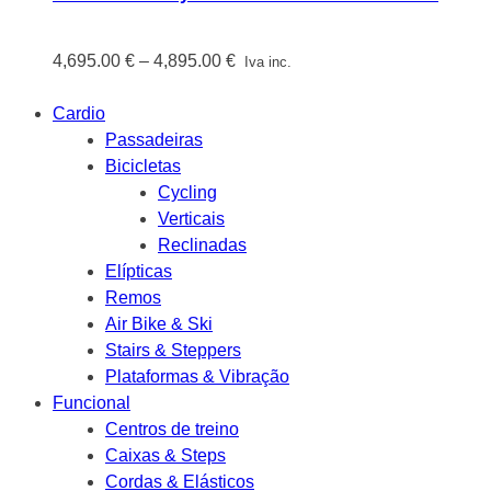
Price
4,695.00
€
–
4,895.00
€
Iva inc.
range:
4,695.00 €
Cardio
through
Passadeiras
4,895.00 €
Bicicletas
Cycling
Verticais
Reclinadas
Elípticas
Remos
Air Bike & Ski
Stairs & Steppers
Plataformas & Vibração
Funcional
Centros de treino
Caixas & Steps
Cordas & Elásticos