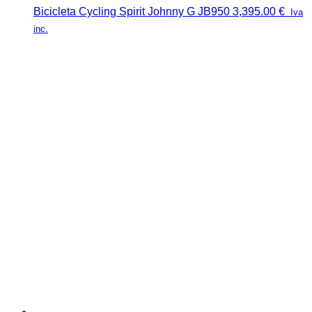
Bicicleta Cycling Spirit Johnny G JB950
3,395.00
€
Iva
inc.