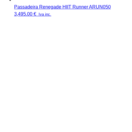
Passadeira Renegade HIIT Runner ARUN050
3,495.00
€
Iva inc.