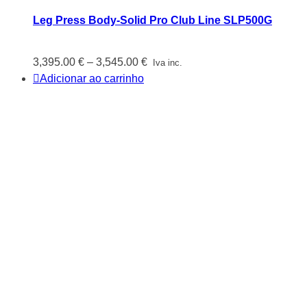
Leg Press Body-Solid Pro Club Line SLP500G
Price
3,395.00
€
–
3,545.00
€
Iva inc.
range:
Adicionar ao carrinho
3,395.00 €
through
3,545.00 €