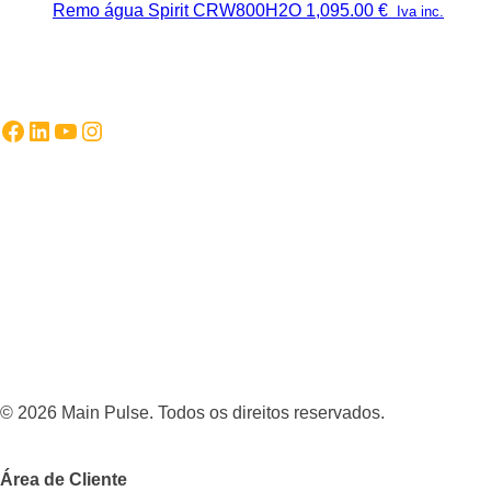
Remo água Spirit CRW800H2O
1,095.00
€
Iva inc.
Facebook
LinkedIn
YouTube
Instagram
© 2026 Main Pulse. Todos os direitos reservados.
Área de Cliente