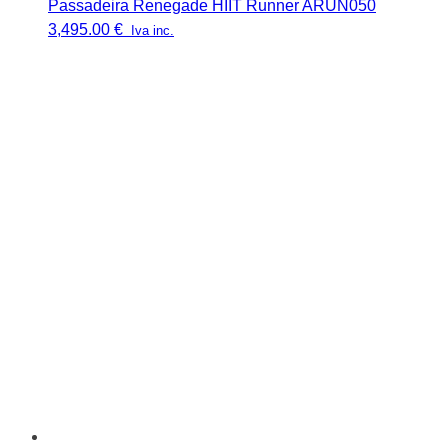
Passadeira Renegade HIIT Runner ARUN050
3,495.00
€
Iva inc.