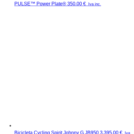
PULSE™ Power Plate®
350.00
€
Iva inc.
Bicicleta Cycling Spirit Johnny G JB950
3,395.00
€
Iva