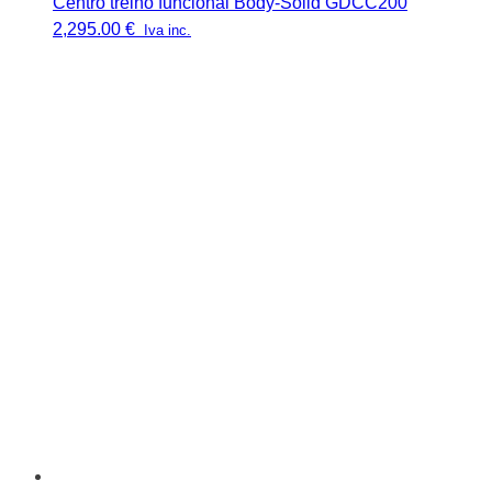
Centro treino funcional Body-Solid GDCC200
2,295.00
€
Iva inc.