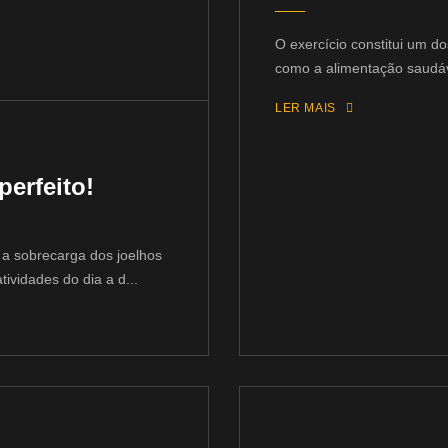
O exercício constitui um do
como a alimentação saudáv
LER MAIS
erfeito!
r a sobrecarga dos joelhos
ividades do dia a d...