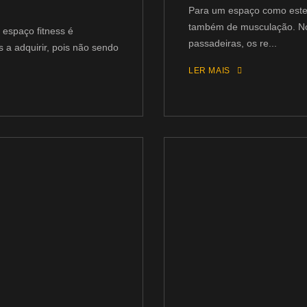
Para um espaço como este 
também de musculação. No 
 espaço fitness é
passadeiras, os re...
 a adquirir, pois não sendo
LER MAIS