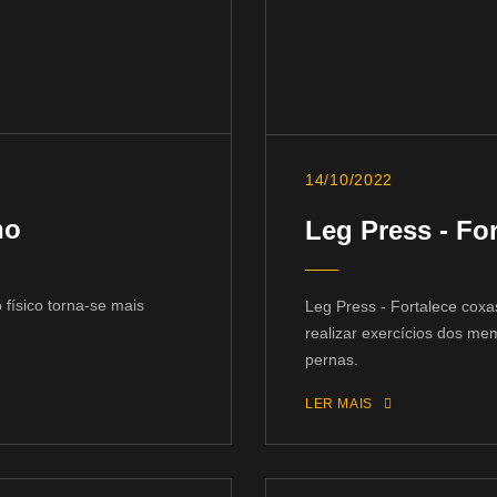
14/10/2022
no
Leg Press - Fo
 físico torna-se mais
Leg Press - Fortalece cox
realizar exercícios dos mem
pernas.
LER MAIS