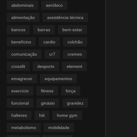
abdominais
aeróbico
alimentação
assistência técnica
bancos
barras
bem-estar
benefícios
cardio
colchão
comunicação
cr7
cremes
crossfit
desporto
element
emagrecer
equipamentos
exercício
fitness
força
funcional
ginásio
gravidez
halteres
hiit
home gym
metabolismo
mobilidade