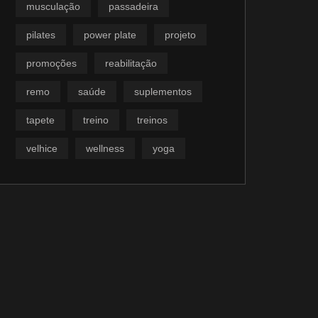
musculação
passadeira
pilates
power plate
projeto
promoções
reabilitação
remo
saúde
suplementos
tapete
treino
treinos
velhice
wellness
yoga